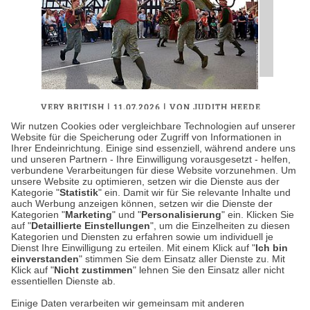
VERY BRITISH
| 11.07.2026
|
VON JUDITH HEEDE
Die skurrilsten
Wir nutzen Cookies oder vergleichbare Technologien auf unserer
Website für die Speicherung oder Zugriff von Informationen in
Sommertraditionen auf
Ihrer Endeinrichtung. Einige sind essenziell, während andere uns
und unseren Partnern - Ihre Einwilligung vorausgesetzt - helfen,
den Britischen Inseln
verbundene Verarbeitungen für diese Website vorzunehmen. Um
unsere Website zu optimieren, setzen wir die Dienste aus der
Kategorie "
Statistik
" ein. Damit wir für Sie relevante Inhalte und
Die Britischen Inseln haben Burgen,
auch Werbung anzeigen können, setzen wir die Dienste der
Herrenhäuser, spektakuläre Küsten und
Kategorien "
Marketing
" und "
Personalisierung
" ein. Klicken Sie
auf "
Detaillierte Einstellungen
", um die Einzelheiten zu diesen
vermutlich mehr Rosengärten, als ein
Kategorien und Diensten zu erfahren sowie um individuell je
Mensch in seinem Leben besichtigen…
Dienst Ihre Einwilligung zu erteilen. Mit einem Klick auf "
Ich bin
einverstanden
" stimmen Sie dem Einsatz aller Dienste zu. Mit
Klick auf "
Nicht zustimmen
" lehnen Sie den Einsatz aller nicht
essentiellen Dienste ab.
Weiterlesen
Einige Daten verarbeiten wir gemeinsam mit anderen