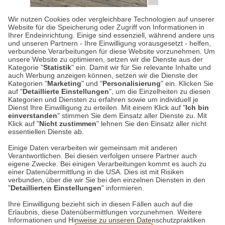
Wir nutzen Cookies oder vergleichbare Technologien auf unserer
IN EIGENER SACHE
| 30.05.2025
|
VON LUCIE
Website für die Speicherung oder Zugriff von Informationen in
Ihrer Endeinrichtung. Einige sind essenziell, während andere uns
PRINZ
und unseren Partnern - Ihre Einwilligung vorausgesetzt - helfen,
THE BRITISH SHOP auf der
verbundene Verarbeitungen für diese Website vorzunehmen. Um
unsere Website zu optimieren, setzen wir die Dienste aus der
Landpartie in Adendorf
Kategorie "
Statistik
" ein. Damit wir für Sie relevante Inhalte und
auch Werbung anzeigen können, setzen wir die Dienste der
Kategorien "
Marketing
" und "
Personalisierung
" ein. Klicken Sie
Zum mittlerweile
achten Mal
sind wir auf der
auf "
Detaillierte Einstellungen
", um die Einzelheiten zu diesen
beliebten Landpartie in Adendorf vertreten –
Kategorien und Diensten zu erfahren sowie um individuell je
Dienst Ihre Einwilligung zu erteilen. Mit einem Klick auf "
Ich bin
und dieses Jahr gibt es einige spannende
einverstanden
" stimmen Sie dem Einsatz aller Dienste zu. Mit
Neuerungen! Unser…
Klick auf "
Nicht zustimmen
" lehnen Sie den Einsatz aller nicht
essentiellen Dienste ab.
Einige Daten verarbeiten wir gemeinsam mit anderen
Weiterlesen
Verantwortlichen. Bei diesen verfolgen unsere Partner auch
eigene Zwecke. Bei einigen Verarbeitungen kommt es auch zu
einer Datenübermittlung in die USA. Dies ist mit Risiken
verbunden, über die wir Sie bei den einzelnen Diensten in den
"
Detaillierten Einstellungen
" informieren.
Datenschutz
Impressum
Kontakt
Ihre Einwilligung bezieht sich in diesen Fällen auch auf die
Erlaubnis, diese Datenübermittlungen vorzunehmen. Weitere
Netiquette
Informationen und Hinweise zu unseren Datenschutzpraktiken