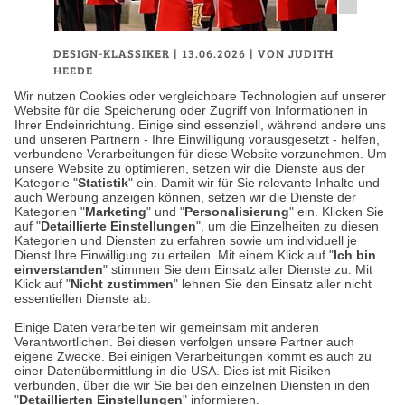
DESIGN-KLASSIKER
| 13.06.2026
|
VON JUDITH
HEEDE
Trooping the Colour – Wie
Wir nutzen Cookies oder vergleichbare Technologien auf unserer
Website für die Speicherung oder Zugriff von Informationen in
britische Uniformen die
Ihrer Endeinrichtung. Einige sind essenziell, während andere uns
und unseren Partnern - Ihre Einwilligung vorausgesetzt - helfen,
Herrenmode prägen
verbundene Verarbeitungen für diese Website vorzunehmen. Um
unsere Website zu optimieren, setzen wir die Dienste aus der
Kategorie "
Statistik
" ein. Damit wir für Sie relevante Inhalte und
Wenn in London im Juni die Fahnen getragen
auch Werbung anzeigen können, setzen wir die Dienste der
werden, geht es offiziell um den Geburtstag
Kategorien "
Marketing
" und "
Personalisierung
" ein. Klicken Sie
auf "
Detaillierte Einstellungen
", um die Einzelheiten zu diesen
des Königs. Zwar wurde Charles III. erst im
Kategorien und Diensten zu erfahren sowie um individuell je
November geboren,…
Dienst Ihre Einwilligung zu erteilen. Mit einem Klick auf "
Ich bin
einverstanden
" stimmen Sie dem Einsatz aller Dienste zu. Mit
Klick auf "
Nicht zustimmen
" lehnen Sie den Einsatz aller nicht
essentiellen Dienste ab.
Weiterlesen
Einige Daten verarbeiten wir gemeinsam mit anderen
Verantwortlichen. Bei diesen verfolgen unsere Partner auch
eigene Zwecke. Bei einigen Verarbeitungen kommt es auch zu
einer Datenübermittlung in die USA. Dies ist mit Risiken
verbunden, über die wir Sie bei den einzelnen Diensten in den
"
Detaillierten Einstellungen
" informieren.