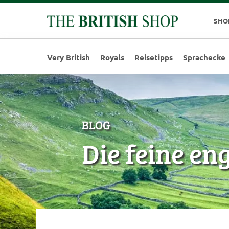
SHO
Very British
Royals
Reisetipps
Sprachecke
BLOG
Die feine en