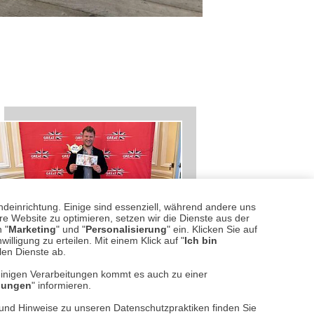
ndeinrichtung. Einige sind essenziell, während andere uns
e Website zu optimieren, setzen wir die Dienste aus der
 "
Marketing
" und "
Personalisierung
" ein. Klicken Sie auf
illigung zu erteilen. Mit einem Klick auf "
Ich bin
llen Dienste ab.
GENER SACHE
| 28.06.2025
|
VON
einigen Verarbeitungen kommt es auch zu einer
T SIEBEL
llungen
" informieren.
 königlicher
n und Hinweise zu unseren Datenschutzpraktiken finden Sie