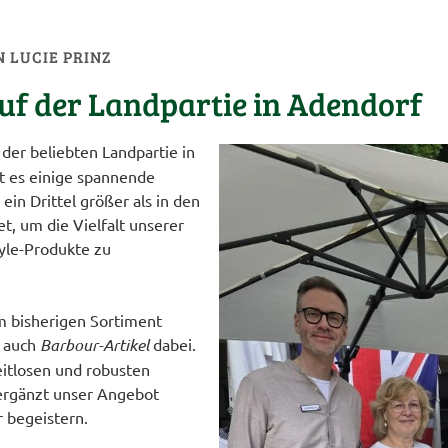
ON
LUCIE PRINZ
f der Landpartie in Adendorf
 der beliebten Landpartie in
bt es einige spannende
in Drittel größer als in den
t, um die Vielfalt unserer
yle-Produkte zu
m bisherigen Sortiment
l auch
Barbour-Artikel
dabei.
zeitlosen und robusten
 ergänzt unser Angebot
r begeistern.