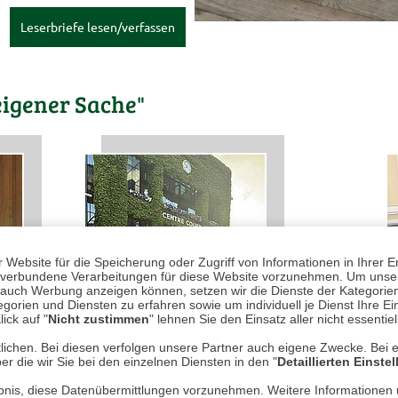
Leserbriefe lesen/verfassen
eigener Sache"
Website für die Speicherung oder Zugriff von Informationen in Ihrer E
n, verbundene Verarbeitungen für diese Website vorzunehmen. Um unser
nd auch Werbung anzeigen können, setzen wir die Dienste der Kategorien
gorien und Diensten zu erfahren sowie um individuell je Dienst Ihre Einw
ick auf "
Nicht zustimmen
" lehnen Sie den Einsatz aller nicht essentie
IN EI
lichen. Bei diesen verfolgen unsere Partner auch eigene Zwecke. Bei 
ROBER
er die wir Sie bei den einzelnen Diensten in den "
Detaillierten Einste
Ein
rlaubnis, diese Datenübermittlungen vorzunehmen. Weitere Informatione