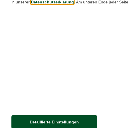
in unserer
Datenschutzerklärung
. Am unteren Ende jeder Seit
IN EIGENER SACHE
| 01.12.2025
|
VON JULI
STÜBER
Ein neuer Look für unser
Christmas Quiz
Unser beliebtes Christmas Quiz ist zurück
und präsentiert sich in diesem Jahr mit
einem völlig neuen Gesicht. Verantwortli
für das neue Design ist…
Weiterlesen
Detaillierte Einstellungen