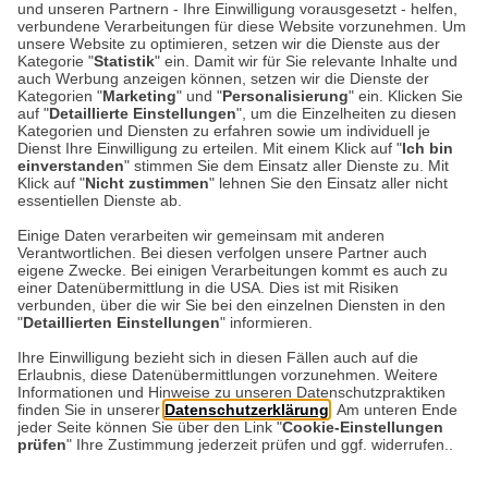
und unseren Partnern - Ihre Einwilligung vorausgesetzt - helfen,
Geburtstag von Queen
verbundene Verarbeitungen für diese Website vorzunehmen. Um
unsere Website zu optimieren, setzen wir die Dienste aus der
Elizabeth II. feiert
Kategorie "
Statistik
" ein. Damit wir für Sie relevante Inhalte und
auch Werbung anzeigen können, setzen wir die Dienste der
Kategorien "
Marketing
" und "
Personalisierung
" ein. Klicken Sie
Heute wäre Queen Elizabeth II. 100 Jahre alt
auf "
Detaillierte Einstellungen
", um die Einzelheiten zu diesen
geworden. Sie starb im September 2022 im
Kategorien und Diensten zu erfahren sowie um individuell je
Dienst Ihre Einwilligung zu erteilen. Mit einem Klick auf "
Ich bin
Alter von 96 Jahren nach 70 Jahren auf dem
einverstanden
" stimmen Sie dem Einsatz aller Dienste zu. Mit
Thron. Damit war sie…
Klick auf "
Nicht zustimmen
" lehnen Sie den Einsatz aller nicht
essentiellen Dienste ab.
Einige Daten verarbeiten wir gemeinsam mit anderen
Weiterlesen
Verantwortlichen. Bei diesen verfolgen unsere Partner auch
eigene Zwecke. Bei einigen Verarbeitungen kommt es auch zu
einer Datenübermittlung in die USA. Dies ist mit Risiken
verbunden, über die wir Sie bei den einzelnen Diensten in den
"
Detaillierten Einstellungen
" informieren.
Datenschutz
Impressum
Kontakt
Ihre Einwilligung bezieht sich in diesen Fällen auch auf die
Erlaubnis, diese Datenübermittlungen vorzunehmen. Weitere
Netiquette
Informationen und Hinweise zu unseren Datenschutzpraktiken
finden Sie in unserer
Datenschutzerklärung
. Am unteren Ende
jeder Seite können Sie über den Link "
Cookie-Einstellungen
prüfen
" Ihre Zustimmung jederzeit prüfen und ggf. widerrufen..